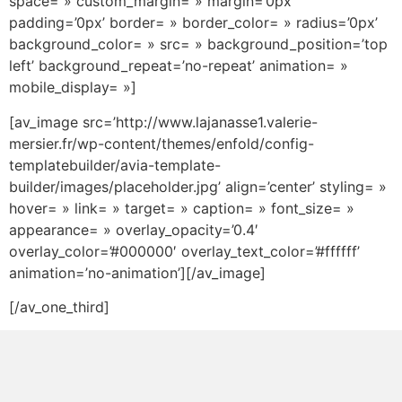
space= » custom_margin= » margin=’0px’
padding=’0px’ border= » border_color= » radius=’0px’
background_color= » src= » background_position=’top
left’ background_repeat=’no-repeat’ animation= »
mobile_display= »]
[av_image src=’http://www.lajanasse1.valerie-
mersier.fr/wp-content/themes/enfold/config-
templatebuilder/avia-template-
builder/images/placeholder.jpg’ align=’center’ styling= »
hover= » link= » target= » caption= » font_size= »
appearance= » overlay_opacity=’0.4′
overlay_color=’#000000′ overlay_text_color=’#ffffff’
animation=’no-animation’][/av_image]
[/av_one_third]