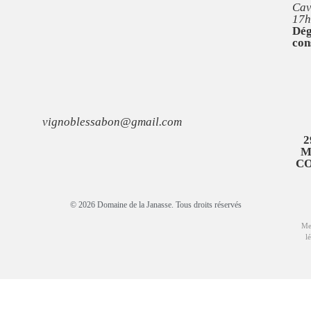
Cav
17h
Dég
con
vignoblessabon@gmail.com
2
M
C
© 2026 Domaine de la Janasse. Tous droits réservés
Me
l