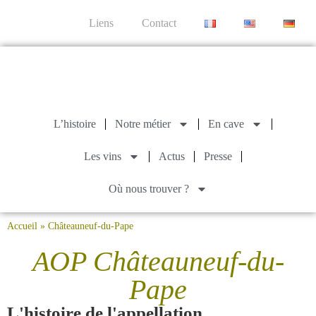
Liens
Contact
L’histoire
Notre métier
En cave
Les vins
Actus
Presse
Où nous trouver ?
Accueil
»
Châteauneuf-du-Pape
AOP Châteauneuf-du-
Pape
L'histoire de l'appellation