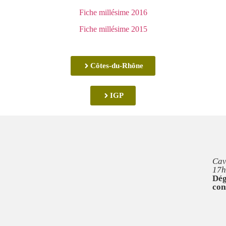
Fiche millésime 2016
Fiche millésime 2015
Côtes-du-Rhône
IGP
Cav
17h
Dég
con