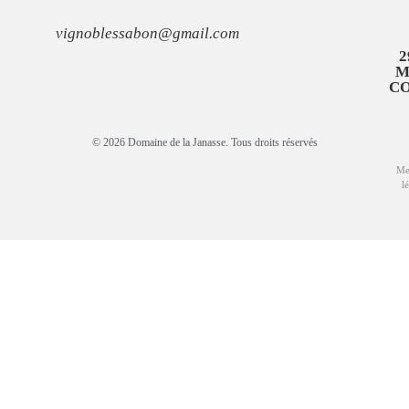
vignoblessabon@gmail.com
2
M
C
© 2026 Domaine de la Janasse. Tous droits réservés
Me
l