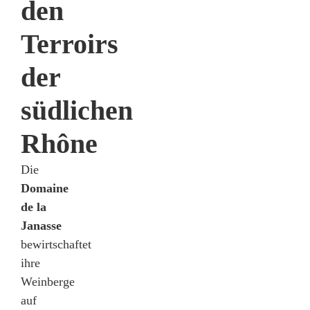
den
Terroirs
der
südlichen
Rhône
Die
Domaine
de la
Janasse
bewirtschaftet
ihre
Weinberge
auf