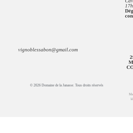
Cav
17h
Dég
con
vignoblessabon@gmail.com
2
M
C
© 2026 Domaine de la Janasse. Tous droits réservés
Me
l