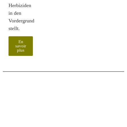
Herbiziden
in den
Vordergrund
stellt.
En
savoir
plus