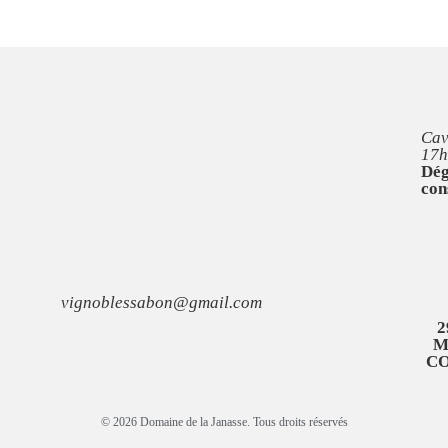
Cav
17h
Dég
con
vignoblessabon@gmail.com
2
M
C
© 2026 Domaine de la Janasse. Tous droits réservés